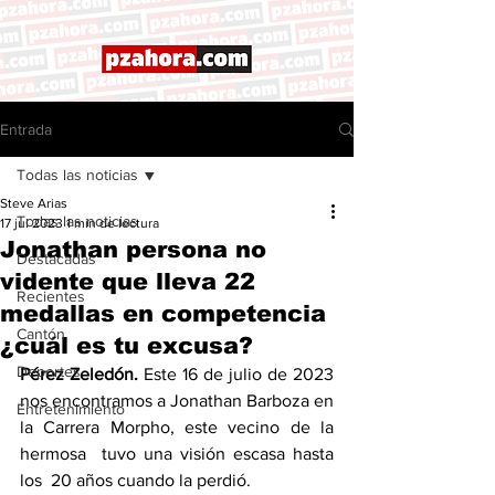
Entrada
Todas las noticias
Steve Arias
Todas las noticias
17 jul 2023
1 min de lectura
Jonathan persona no
Destacadas
vidente que lleva 22
Recientes
medallas en competencia
Cantón
¿cuál es tu excusa?
Deportes
Pérez Zeledón. 
Este 16 de julio de 2023 
nos encontramos a Jonathan Barboza en 
Entretenimiento
la Carrera Morpho, este vecino de la 
hermosa  tuvo una visión escasa hasta 
los  20 años cuando la perdió. 