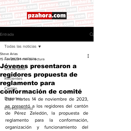
Entrada
Todas las noticias
Steve Arias
Todas las noticias
15 nov 2023
1 min de lectura
Jóvenes presentaron a
Destacadas
regidores propuesta de
Recientes
reglamento para
Cantón
conformación de comité
Deportes
Este martes 14 de noviembre de 2023, 
se presentó a los regidores del cantón 
Entretenimiento
de Pérez Zeledón, la propuesta de 
reglamento para la conformación, 
organización y funcionamiento del 