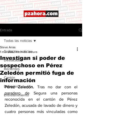
Entrada
Todas las noticias
Steve Arias
Todas las noticias
1 mar 2022
1 min de lectura
Investigan si poder de
Destacadas
sospechoso en Pérez
Recientes
Zeledón permitió fuga de
Cantón
información
Deportes
Pérez Zeledón.
 Tras no dar con el 
paradero de Segura una personas 
Entretenimiento
reconocida en el cantón de Pérez 
Zeledón, acusada de lavado de dinero y 
cuatro personas más vinculadas como 