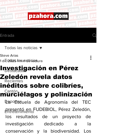
Entrada
Todas las noticias
Steve Arias
Todas las noticias
1 dic 2025
1 min de lectura
Investigación en Pérez
Destacadas
Zeledón revela datos
Recientes
inéditos sobre colibríes,
Cantón
murciélagos y polinización
Deportes
La Escuela de Agronomía del TEC 
presentó en FUDEBIOL, Pérez Zeledón, 
Entretenimiento
los resultados de un proyecto de 
investigación dedicado a la 
conservación y la biodiversidad. Los 