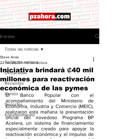
Entrada
Todas las noticias
Steve Arias
Todas las noticias
22 feb 2023
1 min de lectura
Iniciativa brindará ₡40 mil
Destacadas
millones para reactivación
Recientes
económica de las pymes
Cantón
El Banco Popular con el 
acompañamiento del Ministerio de 
Deportes
Economía, Industria y Comercio (MEIC), 
realizaron esta mañana la presentación 
Entretenimiento
oficial del novedoso Programa BP 
Acelera, un sistema de financiamiento 
especialmente creado para apoyar la 
reactivación económica y el impulso de 