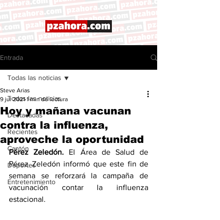
Entrada
Todas las noticias
Steve Arias
Todas las noticias
9 jul 2021
1 min de lectura
Hoy y mañana vacunan
Destacadas
contra la influenza,
Recientes
aproveche la oportunidad
Cantón
Pérez Zeledón.
 El Área de Salud de 
Pérez Zeledón informó que este fin de 
Deportes
semana se reforzará la campaña de 
Entretenimiento
vacunación contar la influenza 
estacional. 