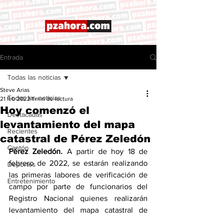
Entrada
Todas las noticias
Steve Arias
Todas las noticias
21 feb 2022
1 min de lectura
Hoy comenzó el
Destacadas
levantamiento del mapa
Recientes
catastral de Pérez Zeledón
Cantón
Pérez Zeledón.
 A partir de hoy 18 de 
febrero de 2022, se estarán realizando 
Deportes
las primeras labores de verificación de 
Entretenimiento
campo por parte de funcionarios del 
Registro Nacional quienes realizarán 
levantamiento del mapa catastral de 