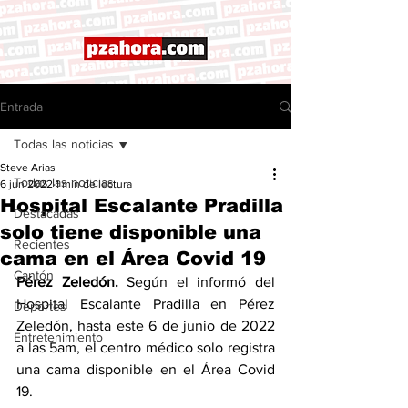
Entrada
Todas las noticias
Steve Arias
Todas las noticias
6 jun 2022
1 min de lectura
Hospital Escalante Pradilla
Destacadas
solo tiene disponible una
Recientes
cama en el Área Covid 19
Cantón
Pérez Zeledón. 
Según el informó del 
Hospital Escalante Pradilla en Pérez 
Deportes
Zeledón, hasta este 6 de junio de 2022 
Entretenimiento
a las 5am, el centro médico solo registra 
una cama disponible en el Área Covid 
19. 