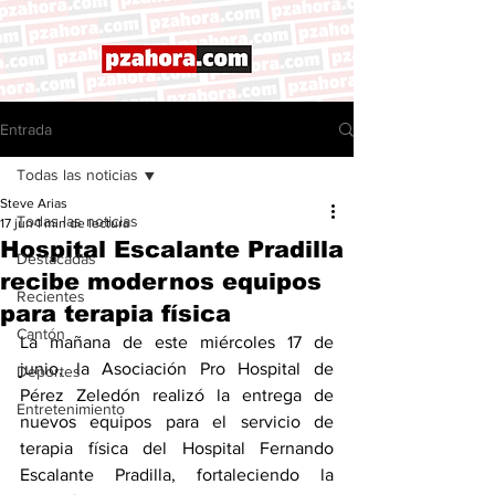
Entrada
Todas las noticias
Steve Arias
Todas las noticias
17 jun
1 min de lectura
Hospital Escalante Pradilla
Destacadas
recibe modernos equipos
Recientes
para terapia física
Cantón
La mañana de este miércoles 17 de 
junio, la Asociación Pro Hospital de 
Deportes
Pérez Zeledón realizó la entrega de 
Entretenimiento
nuevos equipos para el servicio de 
terapia física del Hospital Fernando 
Escalante Pradilla, fortaleciendo la 