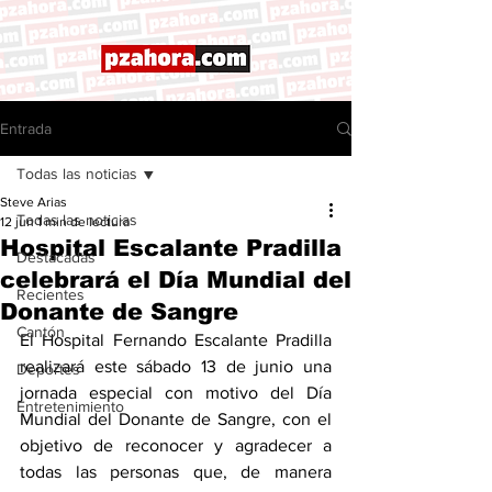
Entrada
Todas las noticias
Steve Arias
Todas las noticias
12 jun
1 min de lectura
Hospital Escalante Pradilla
Destacadas
celebrará el Día Mundial del
Recientes
Donante de Sangre
Cantón
El Hospital Fernando Escalante Pradilla 
realizará este sábado 13 de junio una 
Deportes
jornada especial con motivo del Día 
Entretenimiento
Mundial del Donante de Sangre, con el 
objetivo de reconocer y agradecer a 
todas las personas que, de manera 