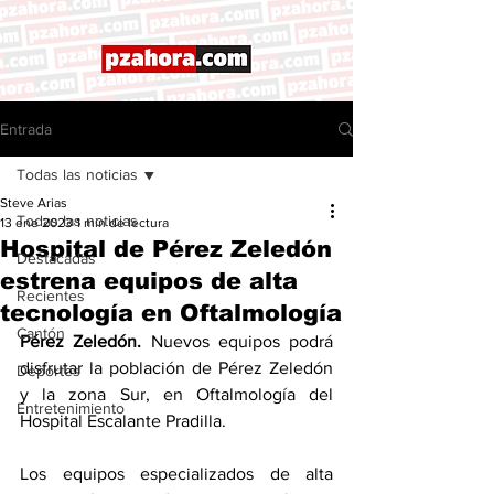
Entrada
Todas las noticias
Steve Arias
Todas las noticias
13 ene 2023
1 min de lectura
Hospital de Pérez Zeledón
Destacadas
estrena equipos de alta
Recientes
tecnología en Oftalmología
Cantón
Pérez Zeledón. 
Nuevos equipos podrá 
disfrutar la población de Pérez Zeledón 
Deportes
y la zona Sur, en Oftalmología del 
Entretenimiento
Hospital Escalante Pradilla. 
Los equipos especializados de alta 