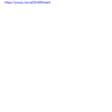
https://youtu.be/q0DxN9zlaek
Destacadas
Ver todo
Entradas recientes