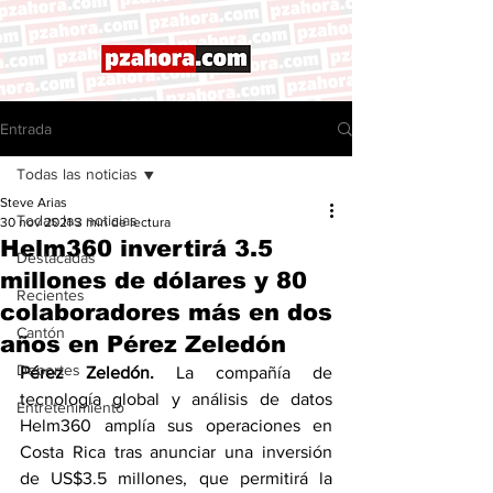
Entrada
Todas las noticias
Steve Arias
Todas las noticias
30 nov 2021
3 min de lectura
Helm360 invertirá 3.5
Destacadas
millones de dólares y 80
Recientes
colaboradores más en dos
Cantón
años en Pérez Zeledón
Deportes
Pérez Zeledón.
 La compañía de 
tecnología global y análisis de datos 
Entretenimiento
Helm360 amplía sus operaciones en 
Costa Rica tras anunciar una inversión 
de US$3.5 millones, que permitirá la 