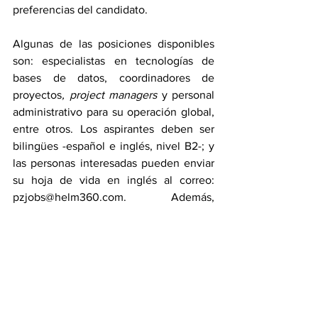
preferencias del candidato. 
Algunas de las posiciones disponibles 
son: especialistas en tecnologías de 
bases de datos, coordinadores de 
proyectos
, project managers
 y personal 
administrativo para su operación global, 
entre otros. Los aspirantes deben ser 
bilingües -español e inglés, nivel B2-; y 
las personas interesadas pueden enviar 
su hoja de vida en inglés al correo: 
pzjobs@helm360.com
. Además, 
reclutadores de la firma responderán 
preguntas vía WhatsApp en el 8315-
0888.
Acerca de Helm360 |
 Helm360, una 
división de CCS Global Tech con sede 
en San Diego, California, se fundó como 