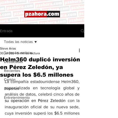
Entrada
Todas las noticias
Steve Arias
Todas las noticias
30 jul 2024
5 min de lectura
Helm360 duplicó inversión
Destacadas
en Pérez Zeledón, ya
Recientes
supera los $6.5 millones
Cantón
La compañía estadounidense Helm360, 
especializada en tecnología global y 
Deportes
análisis de datos, celebró cinco años de 
Entretenimiento
su operación en Pérez Zeledón 
con la 
inauguración oficial de su nueva sede, 
cuya inversión superó los $6.5 millones 