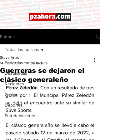
Entrada
Todas las noticias
Steve Arias
Todas las noticias
14 mar 2022
1 min de lectura
Guerreras se dejaron el
Destacadas
clásico generaleño
Recientes
Pérez Zeledón.
 Con un resultado de tres 
Cantón
goles por 1, El Muncipal Pérez Zeledón 
se dejó el encuentro ante su similar de 
Deportes
Suva Sports. 
Entretenimiento
El clásico generaleño se llevó a cabo el 
pasado sábado 12 de marzo de 2022, a 