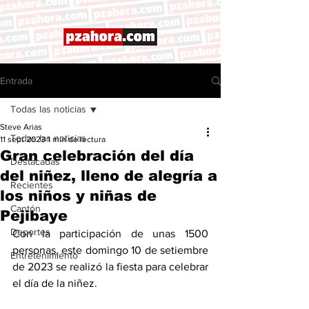
Entrada
Todas las noticias
Steve Arias
Todas las noticias
11 sept 2023
1 min de lectura
Gran celebración del día
Destacadas
del niñez, lleno de alegría a
Recientes
los niños y niñas de
Cantón
Pejibaye
Deportes
Con la participación de unas 1500 
personas, este domingo 10 de setiembre 
Entretenimiento
de 2023 se realizó la fiesta para celebrar 
el día de la niñez. 