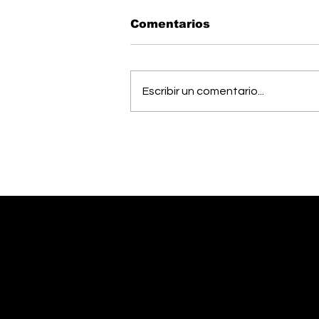
Comentarios
Escribir un comentario...
OIJ capturó a alias
"Diablo", uno de los
hombres más buscados
del país