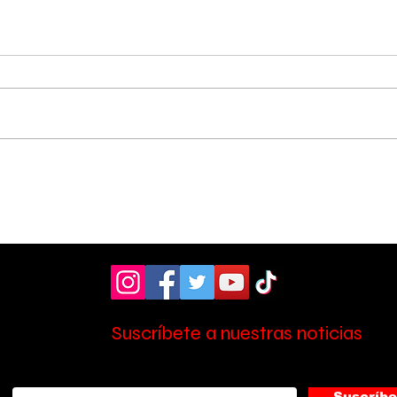
Hospital de Pérez
OIJ
Zeledón amplió la
sos
atención en laboratorio
tres
con nuevo personal
Zel
Suscríbete a nuestras noticias
Suscríbe