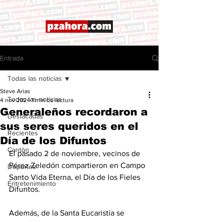
Entrada
Todas las noticias
Steve Arias
Todas las noticias
4 nov 2024
1 min de lectura
Generaleños recordaron a
Destacadas
sus seres queridos en el
Recientes
Día de los Difuntos
Cantón
El pasado 2 de noviembre, vecinos de 
Pérez Zeledón compartieron en Campo 
Deportes
Santo Vida Eterna, el Día de los Fieles 
Entretenimiento
Difuntos. 
Además, de la Santa Eucaristía se 