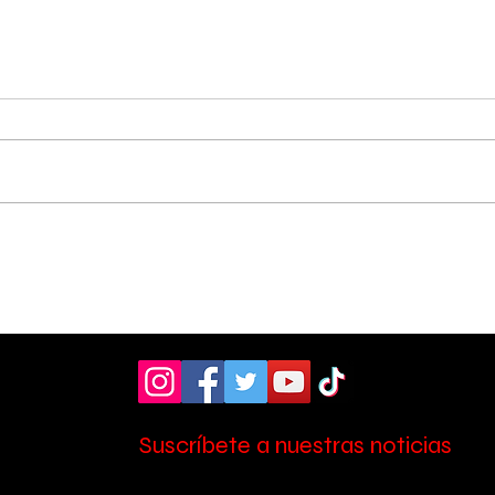
Asociación Pro Hospital
Entr
donó moderno
Les
ultrasonido de ₡19
su 
Ce:
millones al Hospital
Escalante Pradilla
Suscríbete a nuestras noticias