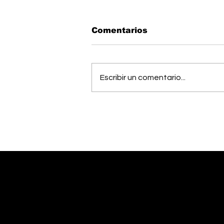
Comentarios
Escribir un comentario...
Vecinos celebran
compromiso de la
Municipalidad para
arreglar puente
peatonal