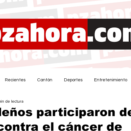
Recientes
Cantón
Deportes
Entretenimiento
min de lectura
eños participaron d
contra el cáncer de