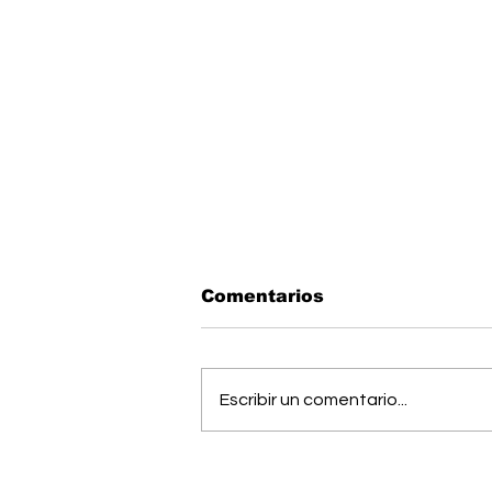
Comentarios
Escribir un comentario...
Todo listo: Municipal
Pérez Zeledón presentó