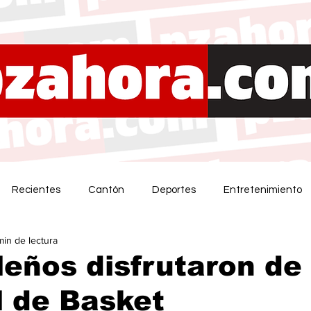
Recientes
Cantón
Deportes
Entretenimiento
min de lectura
eños disfrutaron de
l de Basket