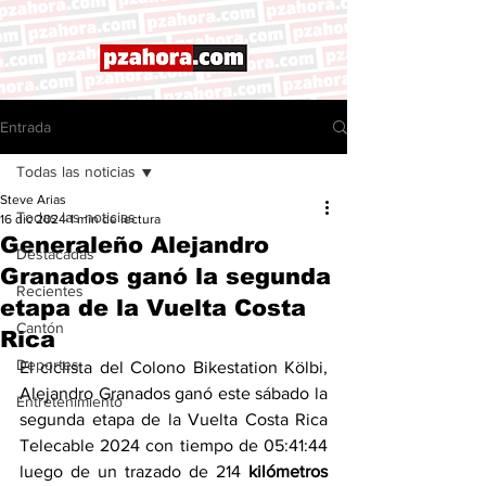
Entrada
Todas las noticias
Steve Arias
Todas las noticias
16 dic 2024
1 min de lectura
Generaleño Alejandro
Destacadas
Granados ganó la segunda
Recientes
etapa de la Vuelta Costa
Cantón
Rica
Deportes
El ciclista del Colono Bikestation Kölbi, 
Alejandro Granados ganó este sábado la 
Entretenimiento
segunda etapa de la Vuelta Costa Rica 
Telecable 2024 con tiempo de 05:41:44 
luego de un trazado de 214 
kilómetros 