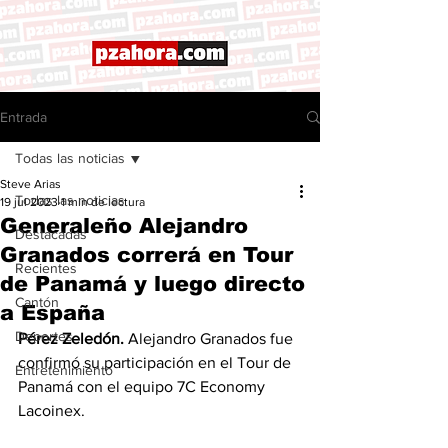
Entrada
Todas las noticias
Steve Arias
Todas las noticias
19 jul 2023
1 min de lectura
Generaleño Alejandro
Destacadas
Granados correrá en Tour
Recientes
de Panamá y luego directo
Cantón
a España
Deportes
Pérez Zeledón.
 Alejandro Granados fue 
confirmó su participación en el Tour de 
Entretenimiento
Panamá con el equipo 7C Economy 
Lacoinex. 