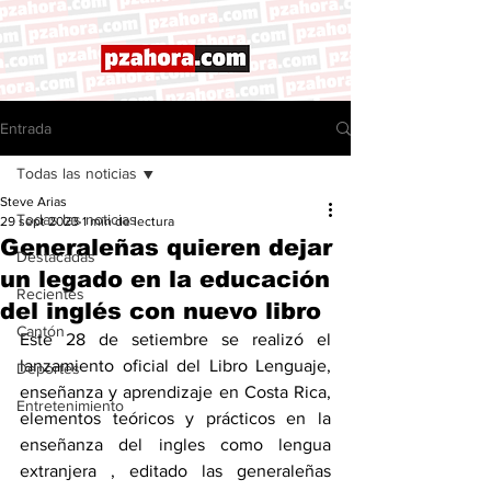
Entrada
Todas las noticias
Steve Arias
Todas las noticias
29 sept 2023
1 min de lectura
Generaleñas quieren dejar
Destacadas
un legado en la educación
Recientes
del inglés con nuevo libro
Cantón
Este 28 de setiembre se realizó el 
lanzamiento oficial del Libro Lenguaje, 
Deportes
enseñanza y aprendizaje en Costa Rica, 
Entretenimiento
elementos teóricos y prácticos en la 
enseñanza del ingles como lengua 
extranjera , editado las generaleñas 