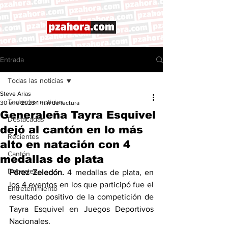
Entrada
Todas las noticias
Steve Arias
Todas las noticias
30 ene 2023
1 min de lectura
Generaleña Tayra Esquivel
Destacadas
dejó al cantón en lo más
Recientes
alto en natación con 4
Cantón
medallas de plata
Deportes
Pérez Zeledón. 
4 medallas de plata, en 
los 4 eventos en los que participó fue el 
Entretenimiento
resultado positivo de la competición de 
Tayra Esquivel en Juegos Deportivos 
Nacionales. 