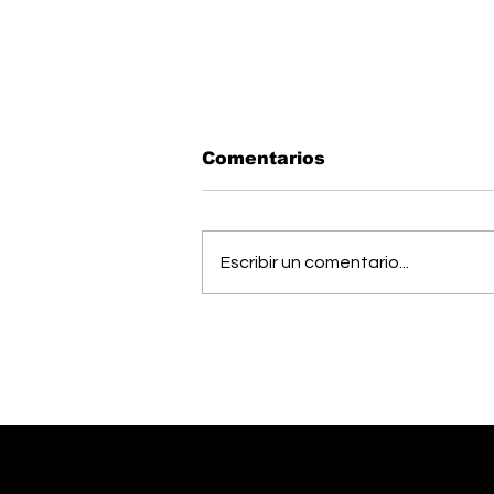
Comentarios
Escribir un comentario...
Estudiantes del Colegio
Científico de Pérez
Zeledón competirán en
Olimpiada de Robótica
en Estados Unidos