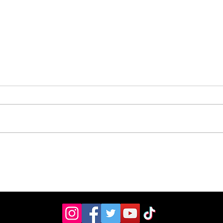
Vecinos celebran
Aso
compromiso de la
don
Municipalidad para
ult
arreglar puente
mill
peatonal
Esc