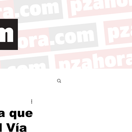
ta que
l Vía