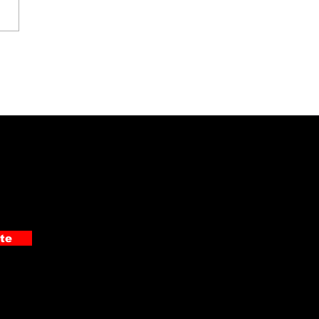
ciación Pro Hospital
ó moderno
rasonido de ₡19
ones al Hospital
alante Pradilla
te