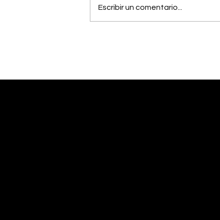
Escribir un comentario...
Estudiantes del Colegio
Científico de Pérez
Zeledón competirán en
Olimpiada de Robótica
en Estados Unidos
Desliza abajo