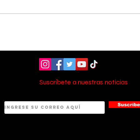
Vecinos celebran
Aso
compromiso de la
don
Municipalidad para
ult
arreglar puente
mill
peatonal
Esc
Suscríbete a nuestras noticias
Suscríbe