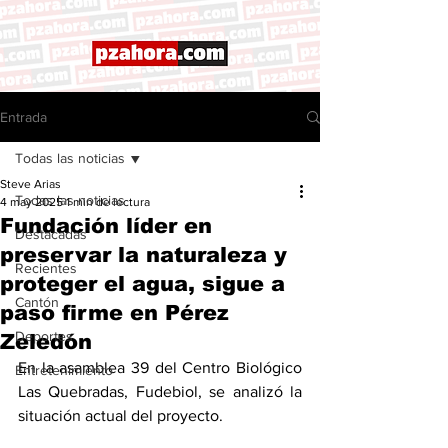
Entrada
Todas las noticias
Steve Arias
Todas las noticias
4 may 2025
1 min de lectura
Fundación líder en
Destacadas
preservar la naturaleza y
Recientes
proteger el agua, sigue a
Cantón
paso firme en Pérez
Deportes
Zeledón
En la asamblea 39 del Centro Biológico 
Entretenimiento
Las Quebradas, Fudebiol, se analizó la 
situación actual del proyecto. 