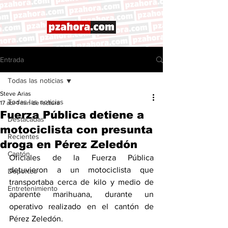
Entrada
Todas las noticias
Steve Arias
Todas las noticias
17 abr
1 min de lectura
Fuerza Pública detiene a
Destacadas
motociclista con presunta
Recientes
droga en Pérez Zeledón
Cantón
Oficiales de la Fuerza Pública 
detuvieron a un motociclista que 
Deportes
transportaba cerca de kilo y medio de 
Entretenimiento
aparente marihuana, durante un 
operativo realizado en el cantón de 
Pérez Zeledón.