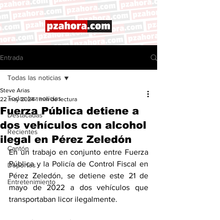
Entrada
Todas las noticias
Steve Arias
Todas las noticias
22 may 2024
1 min de lectura
Fuerza Pública detiene a
Destacadas
dos vehículos con alcohol
Recientes
ilegal en Pérez Zeledón
Cantón
En un trabajo en conjunto entre Fuerza 
Pública y la Policía de Control Fiscal en 
Deportes
Pérez Zeledón, se detiene este 21 de 
Entretenimiento
mayo de 2022 a dos vehículos que 
transportaban licor ilegalmente. 