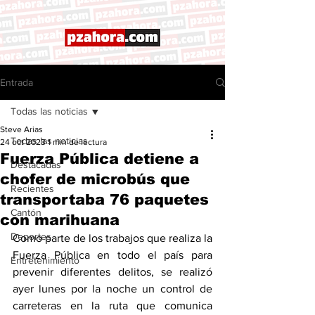
Entrada
Todas las noticias
Steve Arias
Todas las noticias
24 oct 2023
1 min de lectura
Fuerza Pública detiene a
Destacadas
chofer de microbús que
Recientes
transportaba 76 paquetes
Cantón
con marihuana
Deportes
Como parte de los trabajos que realiza la 
Fuerza Pública en todo el país para 
Entretenimiento
prevenir diferentes delitos, se realizó 
ayer lunes por la noche un control de 
carreteras en la ruta que comunica 