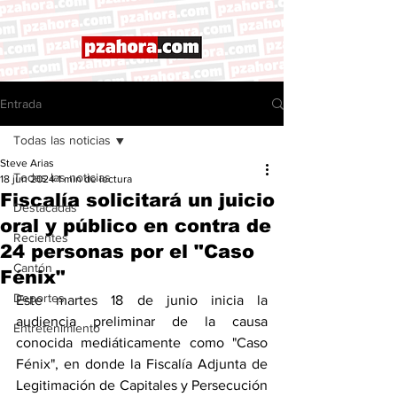
Entrada
Todas las noticias
Steve Arias
Todas las noticias
18 jun 2024
1 min de lectura
Fiscalía solicitará un juicio
Destacadas
oral y público en contra de
Recientes
24 personas por el "Caso
Cantón
Fénix"
Deportes
Este martes 18 de junio inicia la 
audiencia preliminar de la causa 
Entretenimiento
conocida mediáticamente como "Caso 
Fénix", en donde la Fiscalía Adjunta de 
Legitimación de Capitales y Persecución 