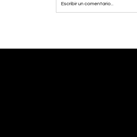
Escribir un comentario...
OIJ capturó a alias
"Diablo", uno de los
hombres más buscados
del país
Desliza abajo