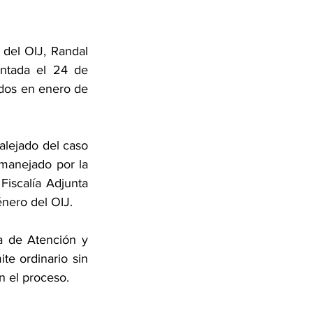
 del OIJ, Randal 
ntada el 24 de 
dos en enero de 
lejado del caso 
 manejado por la 
iscalía Adjunta 
nero del OIJ.
a de Atención y 
te ordinario sin 
n el proceso.