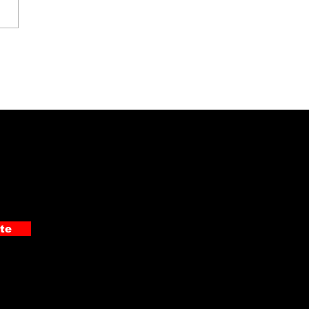
 detuvo a
pechoso de cometer
 asaltos en Pérez
edón
te