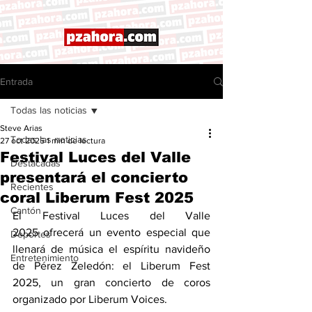
Entrada
Todas las noticias
Steve Arias
Todas las noticias
27 oct 2025
1 min de lectura
Festival Luces del Valle
Destacadas
presentará el concierto
Recientes
coral Liberum Fest 2025
Cantón
El Festival Luces del Valle 
2025 ofrecerá un evento especial que 
Deportes
llenará de música el espíritu navideño 
Entretenimiento
de Pérez Zeledón: el Liberum Fest 
2025, un gran concierto de coros 
organizado por Liberum Voices.