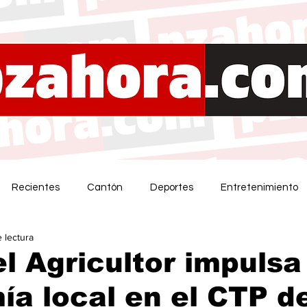
Recientes
Cantón
Deportes
Entretenimiento
e lectura
el Agricultor impulsa
a local en el CTP d