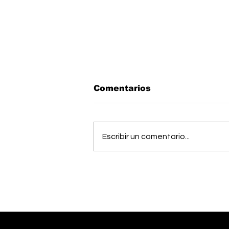
Comentarios
Escribir un comentario...
Vecinos celebran
compromiso de la
Municipalidad para
arreglar puente
peatonal