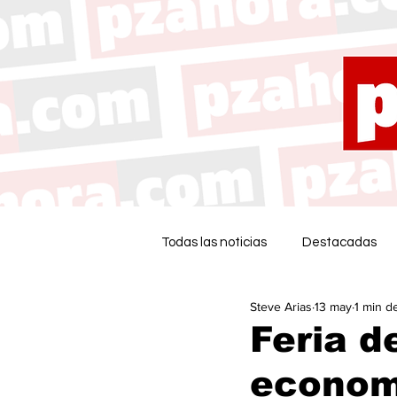
Todas las noticias
Destacadas
Steve Arias
13 may
1 min d
Feria d
economí