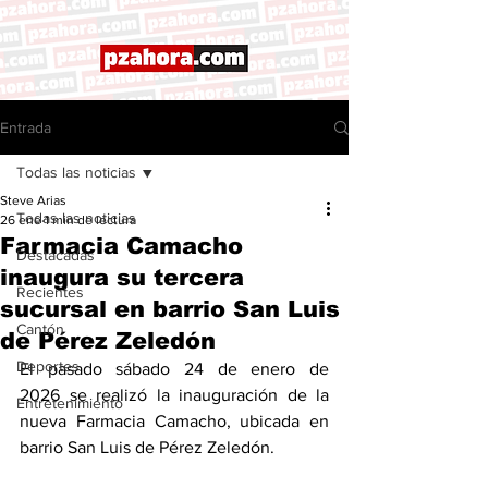
Entrada
Todas las noticias
Steve Arias
Todas las noticias
26 ene
1 min de lectura
Farmacia Camacho
Destacadas
inaugura su tercera
Recientes
sucursal en barrio San Luis
Cantón
de Pérez Zeledón
Deportes
El pasado sábado 24 de enero de 
2026 se realizó la inauguración de la 
Entretenimiento
nueva Farmacia Camacho, ubicada en 
barrio San Luis de Pérez Zeledón.