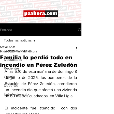
Entrada
Todas las noticias
Steve Arias
Todas las noticias
9 jun 2025
1 min de lectura
Familia lo perdió todo en
Destacadas
incendio en Pérez Zeledón
Recientes
A las 5:10 de esta mañana de domingo 8 
Cantón
de junio de 2025, los bomberos de la 
Estación de Pérez Zeledón, atendieron 
Deportes
un incendio dio que afectó una vivienda 
Entretenimiento
de 60 metros cuadrados, en Villa Ligia. 
El incidente fue atendido  con dos 