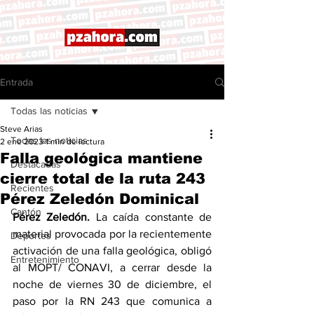
Entrada
Todas las noticias
Steve Arias
Todas las noticias
2 ene 2023
1 min de lectura
Falla geológica mantiene
Destacadas
cierre total de la ruta 243
Recientes
Pérez Zeledón Dominical
Cantón
Pérez Zeledón. 
La caída constante de 
material provocada por la recientemente 
Deportes
activación de una falla geológica, obligó 
Entretenimiento
al MOPT/ CONAVI, a cerrar desde la 
noche de viernes 30 de diciembre, el 
paso por la RN 243 que comunica a 