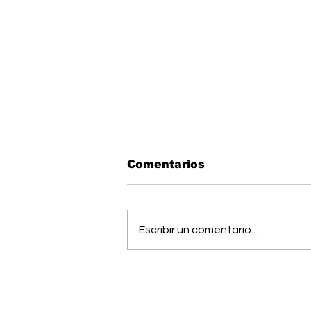
Comentarios
Escribir un comentario...
Estudiantes del Colegio
Científico de Pérez
Zeledón competirán en