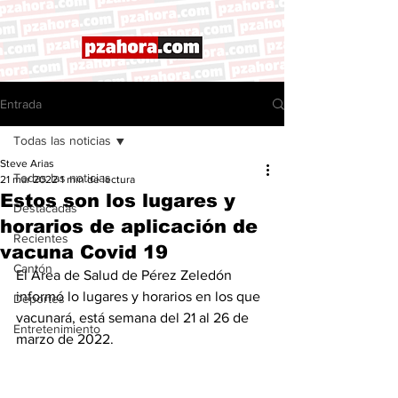
Entrada
Todas las noticias
Steve Arias
Todas las noticias
21 mar 2022
1 min de lectura
Estos son los lugares y
Destacadas
horarios de aplicación de
Recientes
vacuna Covid 19
Cantón
El Área de Salud de Pérez Zeledón 
informó lo lugares y horarios en los que 
Deportes
vacunará, está semana del 21 al 26 de 
Entretenimiento
marzo de 2022. 