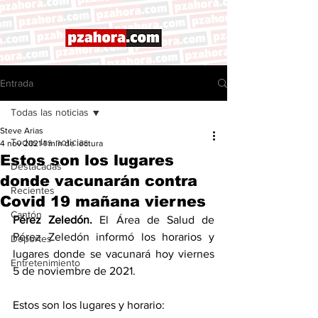
Entrada
Todas las noticias
Steve Arias
Todas las noticias
4 nov 2021
1 min de lectura
Estos son los lugares
Destacadas
donde vacunarán contra
Recientes
Covid 19 mañana viernes
Cantón
Pérez Zeledón. 
El Área de Salud de 
Pérez Zeledón informó los horarios y 
Deportes
lugares donde se vacunará hoy viernes 
Entretenimiento
5 de noviembre de 2021.  
Estos son los lugares y horario: