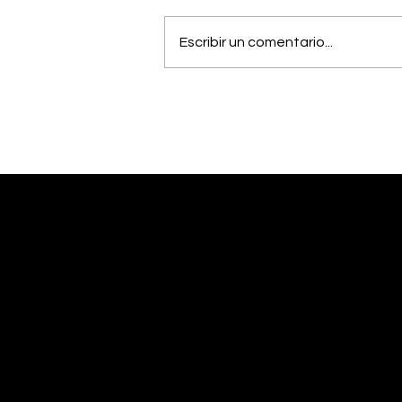
Escribir un comentario...
Estudiantes del Colegio
Científico de Pérez
Zeledón competirán en
Olimpiada de Robótica
en Estados Unidos
Desliza abajo