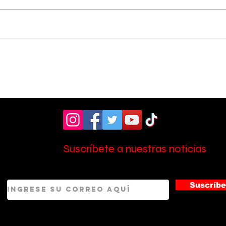
Vecinos celebran
Aso
compromiso de la
don
Municipalidad para
ult
arreglar puente
mill
peatonal
Esc
Suscríbete a nuestras noticias
Suscríbe