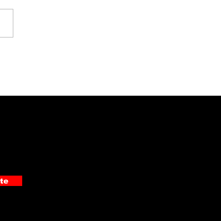
ciación Pro Hospital
ó moderno
rasonido de ₡19
ones al Hospital
alante Pradilla
te