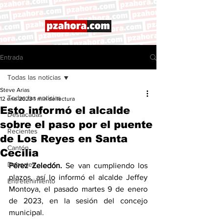
Entrada
Todas las noticias
Steve Arias
Todas las noticias
12 ene 2023
1 min de lectura
Esto informó el alcalde
Destacadas
sobre el paso por el puente
Recientes
de Los Reyes en Santa
Cantón
Cecilia
Deportes
Pérez Zeledón. 
Se van cumpliendo los 
plazos, así lo informó el alcalde Jeffey 
Entretenimiento
Montoya, el pasado martes 9 de enero 
de 2023, en la sesión del concejo 
municipal. 