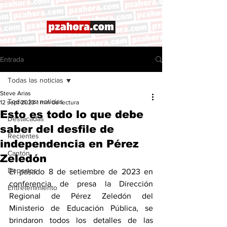
Entrada
Todas las noticias
Steve Arias
Todas las noticias
12 sept 2023
1 min de lectura
Esto es todo lo que debe
Destacadas
saber del desfile de
Recientes
independencia en Pérez
Cantón
Zeledón
Deportes
El pasado 8 de setiembre de 2023 en 
conferencia de presa la Dirección 
Entretenimiento
Regional de Pérez Zeledón del 
Ministerio de Educación Pública, se 
brindaron todos los detalles de las 