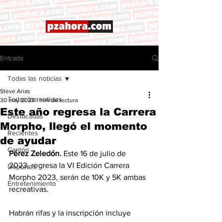
Entrada
Todas las noticias
Steve Arias
Todas las noticias
30 may 2023
1 min de lectura
Este año regresa la Carrera
Destacadas
Morpho, llegó el momento
Recientes
de ayudar
Cantón
Pérez Zeledón. 
Este 16 de julio de 
2023, regresa la VI Edición Carrera 
Deportes
Morpho 2023, serán de 10K y 5K ambas 
Entretenimiento
recreativas. 
Habrán rifas y la inscripción incluye 