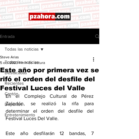
Entrada
Todas las noticias
Steve Arias
Todas las noticias
5 oct 2023
1 min de lectura
Este año por primera vez se
Destacadas
rifó el orden del desfile del
Recientes
Festival Luces del Valle
Cantón
En el Complejo Cultural de Pérez 
Zeledón, se realizó la rifa para 
Deportes
determinar el orden del desfile del 
Entretenimiento
Festival Luces Del Valle. 
Este año desfilarán 12 bandas, 7 