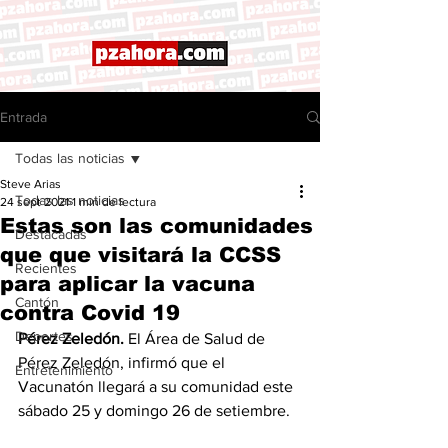
Entrada
Todas las noticias
Steve Arias
Todas las noticias
24 sept 2021
1 min de lectura
Estas son las comunidades
Destacadas
que que visitará la CCSS
Recientes
para aplicar la vacuna
Cantón
contra Covid 19
Deportes
Pérez Zeledón.
 El Área de Salud de 
Pérez Zeledón, infirmó que el 
Entretenimiento
Vacunatón llegará a su comunidad este 
sábado 25 y domingo 26 de setiembre. 