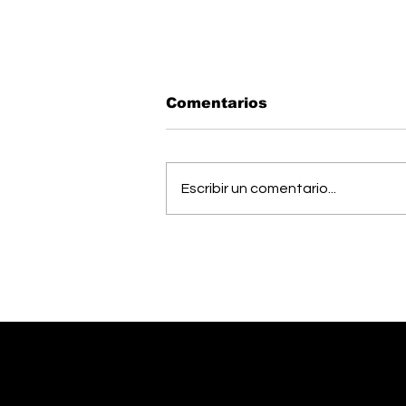
Comentarios
Escribir un comentario...
OIJ capturó a alias
"Diablo", uno de los
hombres más buscados
del país