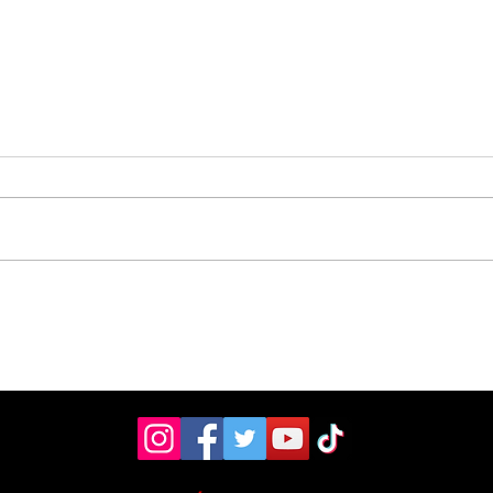
Hospital de Pérez
OIJ
Zeledón amplió la
sos
atención en laboratorio
tres
con nuevo personal
Zel