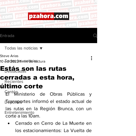
Entrada
Todas las noticias
Steve Arias
Todas las noticias
10 oct 2022
1 min de lectura
Estás son las rutas
Destacadas
cerradas a esta hora,
Recientes
último corte
Cantón
El Ministerio de Obras Públicas y 
Transportes informó el estado actual de 
Deportes
las rutas en la Región Brunca, con un 
Entretenimiento
corte a las 10am. 
Cerrado en Cerro de La Muerte en 
los estacionamientos: La Vuelta de 