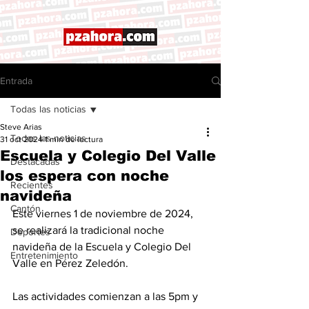
Entrada
Todas las noticias
Steve Arias
Todas las noticias
31 oct 2024
1 min de lectura
Escuela y Colegio Del Valle
Destacadas
los espera con noche
Recientes
navideña
Cantón
Este viernes 1 de noviembre de 2024, 
se realizará la tradicional noche 
Deportes
navideña de la Escuela y Colegio Del 
Entretenimiento
Valle en Pérez Zeledón. 
Las actividades comienzan a las 5pm y 