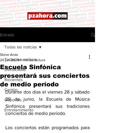
Entrada
Todas las noticias
Steve Arias
Todas las noticias
20 jun 2024
1 min de lectura
Escuela Sinfónica
Destacadas
presentará sus conciertos
Recientes
de medio período
Cantón
Durante dos días el viernes 28 y sábado 
29 de junio, la Escuela de Música 
Deportes
Sinfónica presentará sus tradiciones 
Entretenimiento
conciertos de medio período. 
Los conciertos están programados para 