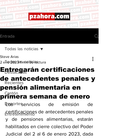
Entrada
Todas las noticias
Steve Arias
Todas las noticias
2 ene 2023
1 min de lectura
Entregarán certificaciones
Destacadas
de antecedentes penales y
Recientes
pensión alimentaria en
Cantón
primera semana de enero
Deportes
Los servicios de emisión de 
certificaciones de antecedentes penales 
Entretenimiento
y de pensiones alimentarias, estarán 
habilitados en cierre colectivo del Poder 
Judicial del 2 al 6 de enero 2023, dada 